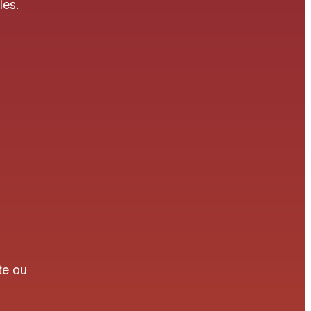
les.
te ou